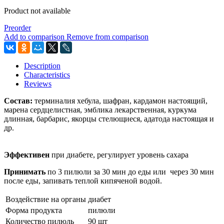
Product not available
Preorder
Add to comparison
Remove from comparison
Description
Characteristics
Reviews
Состав:
терминалия хебула, шафран, кардамон настоящий,
марена сердцелистная, эмблика лекарственная, куркума
длинная, барбарис, якорцы стелющиеся, адатода настоящая и
др.
Эффективен
при диабете, регулирует уровень сахара
Принимать
по 3 пилюли за 30 мин до еды или через 30 мин
после еды, запивать теплой кипяченой водой.
Воздействие на органы
диабет
Форма продукта
пилюли
Количество пилюль
90 шт