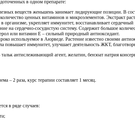
доточенных в одном препарате:
олезных веществ женьшень занимает лидирующие позиции. В сост
количество ценных витаминов и микроэлементов. Экстракт раст
в организме, укрепляет иммунитет, восстанавливает сердечный 
яние на сердечно-сосудистую систему. Содержит большое количе
ферол или витамин Е – сильный природный антиоксидант.
широко используемое в Аюрведе. Растение известно своими ан
а повышает иммунитет, улучшает деятельность ЖКТ, благотворно
- тальк антислеживающий агент, желатин, бензоат натрия консер
ма – 2 раза, курс терапии составляет 1 месяц.
ся в ряде случаев:
та;