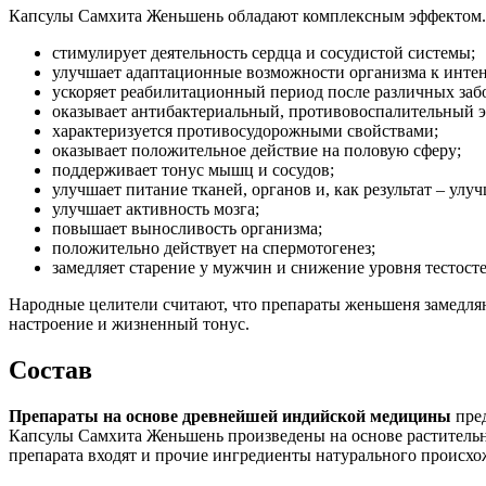
Капсулы Самхита Женьшень обладают комплексным эффектом. Н
стимулирует деятельность сердца и сосудистой системы;
улучшает адаптационные возможности организма к интен
ускоряет реабилитационный период после различных заб
оказывает антибактериальный, противовоспалительный э
характеризуется противосудорожными свойствами;
оказывает положительное действие на половую сферу;
поддерживает тонус мышц и сосудов;
улучшает питание тканей, органов и, как результат – ул
улучшает активность мозга;
повышает выносливость организма;
положительно действует на спермотогенез;
замедляет старение у мужчин и снижение уровня тестосте
Народные целители считают, что препараты женьшеня замедля
настроение и жизненный тонус.
Состав
Препараты на основе древнейшей индийской медицины
пред
Капсулы Самхита Женьшень произведены на основе растительны
препарата входят и прочие ингредиенты натурального происхо