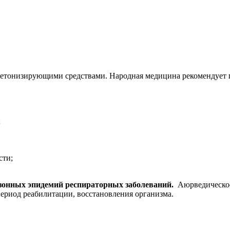
щетонизирующими средствами. Народная медицина рекомендует 
;
сти;
езонных эпидемий респираторных заболеваний.
Аюрведическое
период реабилитации, восстановления организма.