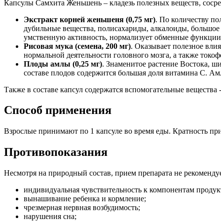
Капсулы Самхита Женьшень – кладезь полезных веществ, сосре
Экстракт корней женьшеня (0,75 мг)
. По количеству п
дубильные вещества, полисахариды, алкалоиды, большое 
умственную активность, нормализует обменные функции 
Рисовая мука (семена, 200 мг)
. Оказывает полезное вли
нормальной деятельности головного мозга, а также токо
Плоды амлы (0,25 мг)
. Знаменитое растение Востока, 
составе плодов содержится большая доля витамина С. Амл
Также в составе капсул содержатся вспомогательные вещества 
Способ применения
Взрослые принимают по 1 капсуле во время еды. Кратность прие
Противопоказания
Несмотря на природный состав, прием препарата не рекомендует
индивидуальная чувствительность к компонентам продук
вынашивание ребенка и кормление;
чрезмерная нервная возбудимость;
нарушения сна;