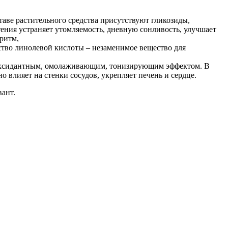
аве растительного средства присутствуют гликозиды,
ения устраняет утомляемость, дневную сонливость, улучшает
ритм,
ство линолевой кислоты – незаменимое вещество для
тиоксидантным, омолаживающим, тонизирующим эффектом. В
 влияет на стенки сосудов, укрепляет печень и сердце.
вант.