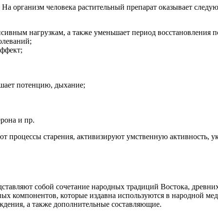
а организм человека растительный препарат оказывает следую
сивным нагрузкам, а также уменьшает период восстановления п
олеваний;
ффект;
учшает потенцию, дыхание;
рона и пр.
ют процессы старения, активизируют умственную активность, у
ставляют собой сочетание народных традиций Востока, древни
х компонентов, которые издавна используются в народной меди
ждения, а также дополнительные составляющие.