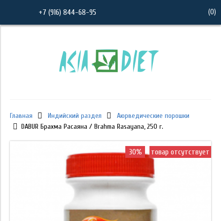
(
0
)
+7 (916) 844-68-95
Главная
Индийский раздел
Аюрведические порошки
DABUR Брахма Расаяна / Brahma Rasayana, 250 г.
30%
товар отсутствует