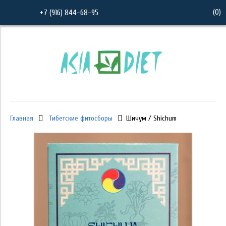
(
0
)
+7 (916) 844-68-95
Главная
Тибетские фитосборы
Шичум / Shichum