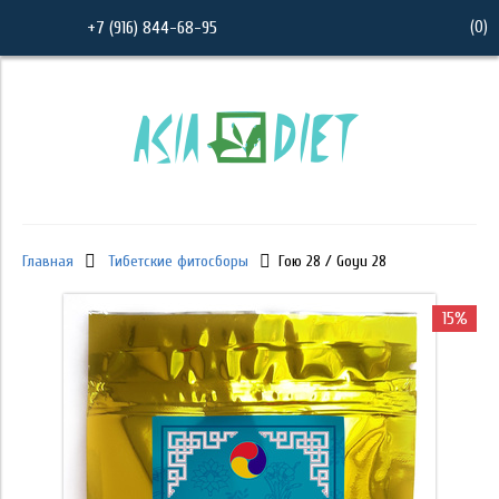
(
0
)
+7 (916) 844-68-95
Главная
Тибетские фитосборы
Гою 28 / Goyu 28
15%